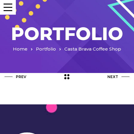
PORTFOLIO
Home
Portfolio
Casta Brava Coffee Shop
PREV
NEXT