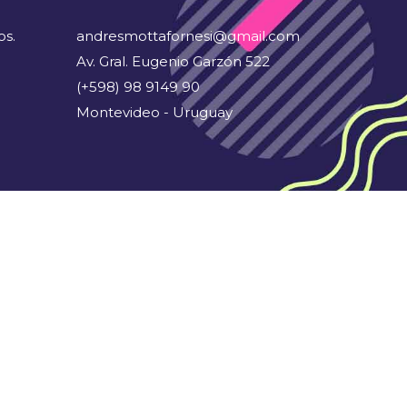
os.
andresmottafornesi@gmail.com
Av. Gral. Eugenio Garzón 522
(+598) 98 9149 90
Montevideo - Uruguay