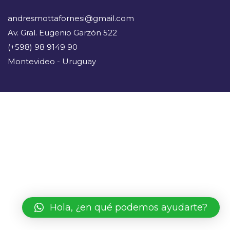
andresmottafornesi@gmail.com
Av. Gral. Eugenio Garzón 522
(+598) 98 9149 90
Montevideo - Uruguay
Hola, ¿en qué podemos ayudarte?