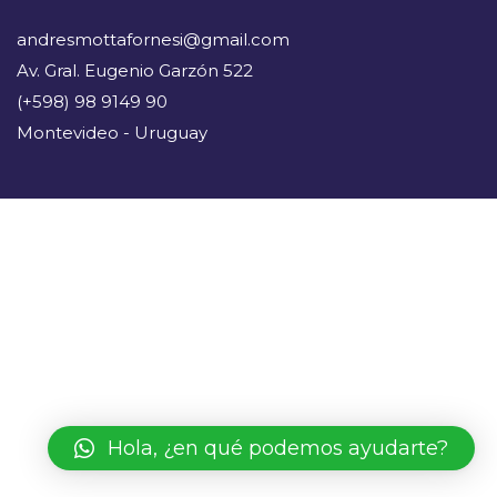
andresmottafornesi@gmail.com
Av. Gral. Eugenio Garzón 522
(+598) 98 9149 90
Montevideo - Uruguay
Hola, ¿en qué podemos ayudarte?