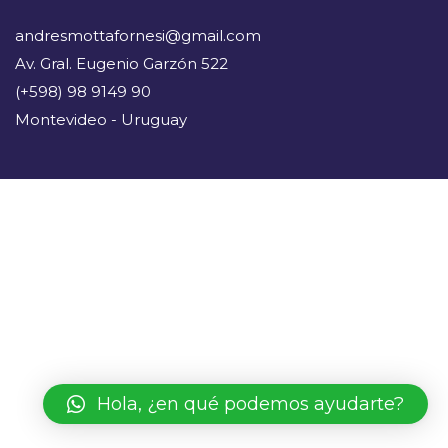
andresmottafornesi@gmail.com
Av. Gral. Eugenio Garzón 522
(+598) 98 9149 90
Montevideo - Uruguay
Hola, ¿en qué podemos ayudarte?