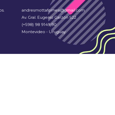
os.
andresmottafornesi@gmail.com
Av. Gral. Eugenio Garzón 522
(+598) 98 9149 90
Montevideo - Uruguay