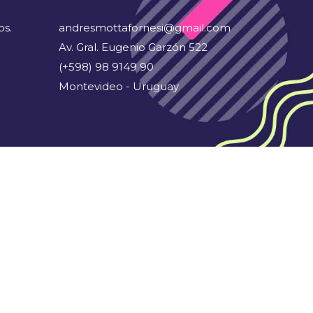
os.
andresmottafornesi@gmail.com
Av. Gral. Eugenio Garzón 522
(+598) 98 9149 90
Montevideo - Uruguay