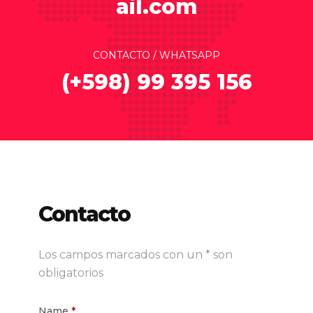
ail.com
CONTACTO / WHATSAPP
(+598) 99 395 156
Contacto
Los campos marcados con un * son
obligatorios
Name
*