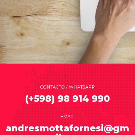
CONTACTO / WHATSAPP
(+598) 98 914 990
EMAIL
andresmottafornesi@gm